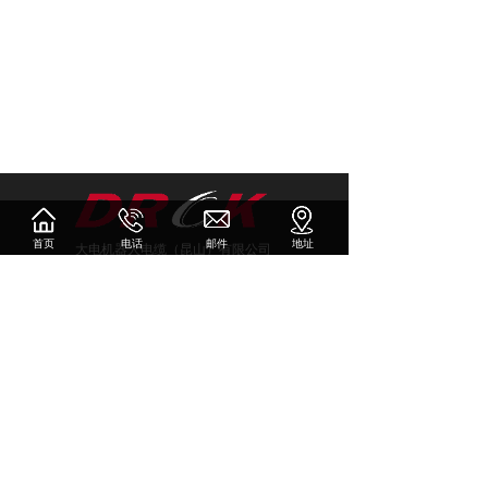
首页
电话
邮件
地址
大电机器人电缆（昆山）有限公司
电话：0512-57060688-237/269
邮件：drck-sales@drck.com.cn
传真：0512-57063166
地址：江苏省昆山市周市镇金茂路1255号
Copyright © 2009 - 2018 Cld , All Rights Reserved
大电机器人（昆山）有限公司 版权所有