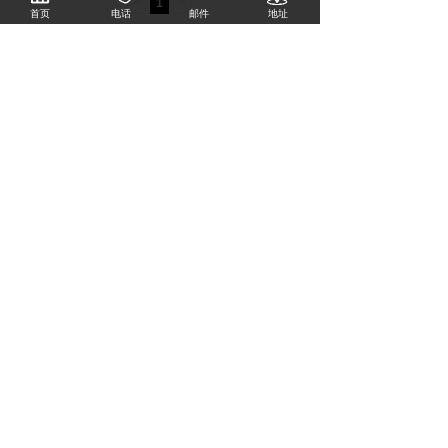
<
1
>
首页
电话
邮件
地址
大电机器人电缆（昆山）有限公司
电话：0512-57060688-237/269
邮件：drck-sales@drck.com.cn
传真：0512-57063166
地址：江苏省昆山市周市镇金茂路1255号
Copyright © 2009 - 2018 Cld , All Rights Reserved
大电机器人（昆山）有限公司 版权所有